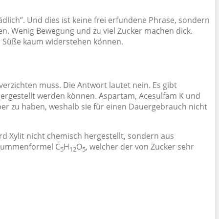
lich”. Und dies ist keine frei erfundene Phrase, sondern
esen. Wenig Bewegung und zu viel Zucker machen dick.
der Süße kaum widerstehen können.
verzichten muss. Die Antwort lautet nein. Es gibt
n hergestellt werden können. Aspartam, Acesulfam K und
per zu haben, weshalb sie für einen Dauergebrauch nicht
rd Xylit nicht chemisch hergestellt, sondern aus
r Summenformel C
H
O
, welcher der von Zucker sehr
5
12
5