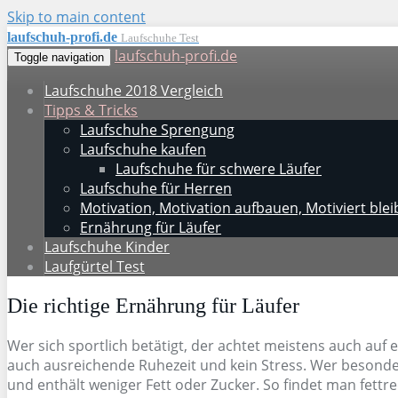
Skip to main content
laufschuh-profi.de
Laufschuhe Test
laufschuh-profi.de
Toggle navigation
Laufschuhe 2018 Vergleich
Tipps & Tricks
Laufschuhe Sprengung
Laufschuhe kaufen
Laufschuhe für schwere Läufer
Laufschuhe für Herren
Motivation, Motivation aufbauen, Motiviert ble
Ernährung für Läufer
Laufschuhe Kinder
Laufgürtel Test
Die richtige Ernährung für Läufer
Wer sich sportlich betätigt, der achtet meistens auch au
auch ausreichende Ruhezeit und kein Stress. Wer besonders
und enthält weniger Fett oder Zucker. So findet man fettr