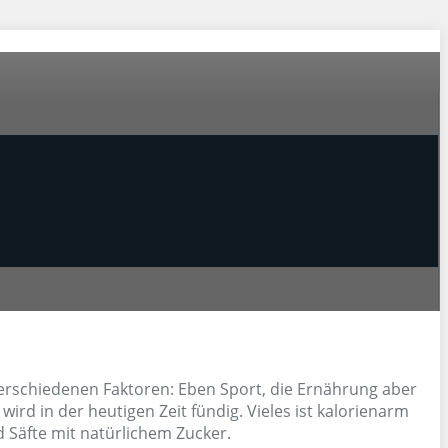
verschiedenen Faktoren: Eben Sport, die Ernährung aber
rd in der heutigen Zeit fündig. Vieles ist kalorienarm
d Säfte mit natürlichem Zucker.