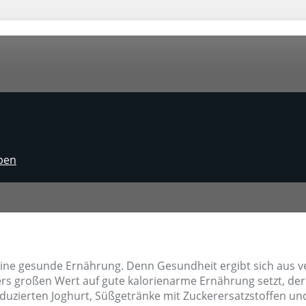
iben
f eine gesunde Ernährung. Denn Gesundheit ergibt sich aus 
 großen Wert auf gute kalorienarme Ernährung setzt, der wi
eduzierten Joghurt, Süßgetränke mit Zuckerersatzstoffen un