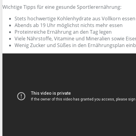
Wichtige Tipps für eine gesunde Sportlerernährung:
Stets hochwertige Kohlenhydrate aus Vollkorn essen
Abends ab 19 Uhr möglichst nichts mehr essen
Proteinreiche Ernährung an den Tag legen
Viele Nährstoffe, Vitamine und Mineralien sowie Eise
Wenig Zucker und Süßes in den Ernährungsplan ein